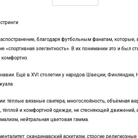
 стринги
ил распостранение, благодаря футбольным фанатам, которы
«спортивная элегантность». В их понимании это и был стил
о комфортно.
навии. Ещё в XVI столетии у народов Швеции, Финляндии,
жуала.
и: тёплые вязаные свитера, многослойность, объёмная ве
, тёплой и комфортной одежде, не стесняющей движений, а 
имализм, нейтральная цветовая гамма.
нталитет: скандинавский аскетизм, строгие религиозные в