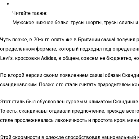
Читайте также:
Мужское нижнее белье: трусы шорты, трусы слипы и
Чуть позже, в 70-х гг. опять же в Британии casual получ
определённом формате, который подходил под определение 
Levi’s, кроссовки Adidas, в общем, совсем не бюджетно, н
По второй версии своим появлением casual обязан Сканди
скандинавским. Позже его стали считать прародителем кэ
Этот стиль был обусловлен суровым климатом Скандинави
То есть, скандинавы отдавали предпочтение, прежде всего
стиле прослеживалась лаконичность и простота кроя, мин
Этой скромности в одежде способствовал национальный ме