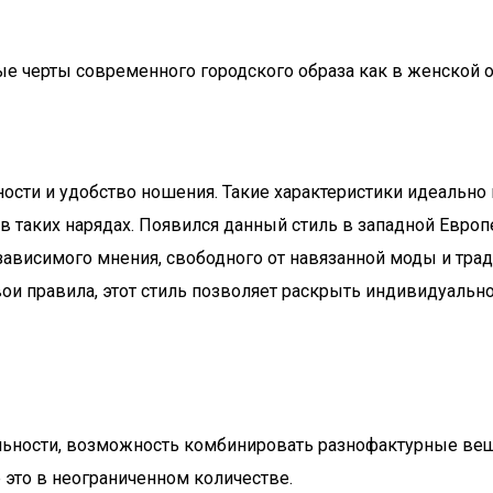
е черты современного городского образа как в женской о
ости и удобство ношения. Такие характеристики идеально п
таких нарядах. Появился данный стиль в западной Европе
ависимого мнения, свободного от навязанной моды и тради
и правила, этот стиль позволяет раскрыть индивидуально
льности, возможность комбинировать разнофактурные вещи
е это в неограниченном количестве.