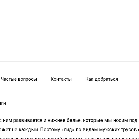
Частые вопросы
Контакты
Как добраться
нги
 с ним развивается и нижнее белье, которые мы носим под
может не каждый. Поэтому «гид» по видам мужских трусов
назначаются для занятий спортом, другие для повседневн