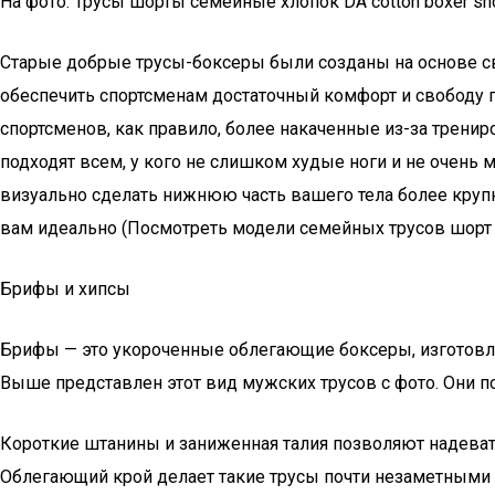
На фото: Трусы шорты семейные хлопок DA cotton boxer sho
Старые добрые трусы-боксеры были созданы на основе с
обеспечить спортсменам достаточный комфорт и свободу п
спортсменов, как правило, более накаченные из-за трени
подходят всем, у кого не слишком худые ноги и не очень 
визуально сделать нижнюю часть вашего тела более крупн
вам идеально (Посмотреть модели семейных трусов шорт
Брифы и хипсы
Брифы — это укороченные облегающие боксеры, изготовлен
Выше представлен этот вид мужских трусов с фото. Они п
Короткие штанины и заниженная талия позволяют надеват
Облегающий крой делает такие трусы почти незаметными 