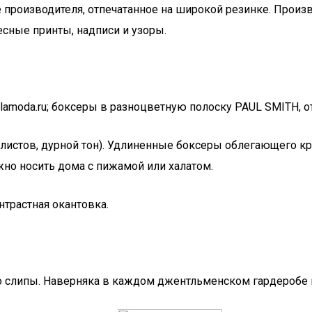
 производителя, отпечатанное на широкой резинке. Произ
сные принты, надписи и узоры.
 lamoda.ru; боксеры в разноцветную полоску PAUL SMITH, от ​
илистов, дурной тон). Удлиненные боксеры облегающего к
но носить дома с пижамой или халатом.
нтрастная окантовка.
 слипы. Наверняка в каждом джентльменском гардеробе на