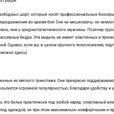
rt purple
вободных шорт, которые носят профессиональные боксеры
ередвижения во время боя. Они не мешковаты, но немного 
ровок, чем у среднестатистического мужчины. Поэтому тр
массивные бедра. Эта модель не имеет эластичных и прилег
ой. Однако, если вы в целом крупного телосложения, под
 можно здесь)
ные из мягкого трикотажа. Они прекрасно поддерживают г
ользуется огромной популярностью, благодаря удобству и 
ь это белье практически под любой наряд: спортивный и
под одеждой, но при этом максимально комфортными и при