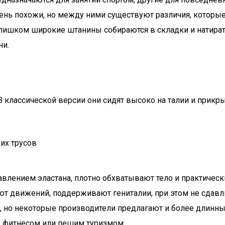
нь похожи, но между ними существуют различия, которые 
слишком широкие штанины собираются в складки и натират
ни.
В классической версии они сидят высоко на талии и прикр
влением эластана, плотно обхватывают тело и практичес
 движений, поддерживают гениталии, при этом не сдавлива
 но некоторые производители предлагают и более длинн
м, фитнесом или пешим туризмом.