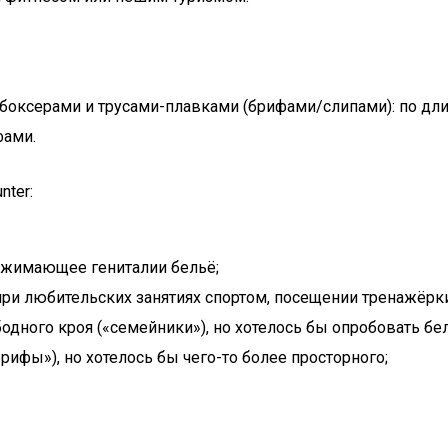
ксерами и трусами-плавками (брифами/слипами): по длин
фами.
nter:
зажимающее гениталии бельё;
 при любительских занятиях спортом, посещении тренажёрк
одного кроя («семейники»), но хотелось бы опробовать бе
ифы»), но хотелось бы чего-то более просторного;