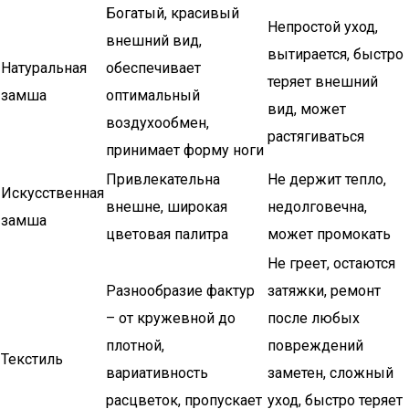
Богатый, красивый
Непростой уход,
внешний вид,
вытирается, быстро
Натуральная
обеспечивает
теряет внешний
замша
оптимальный
вид, может
воздухообмен,
растягиваться
принимает форму ноги
Привлекательна
Не держит тепло,
Искусственная
внешне, широкая
недолговечна,
замша
цветовая палитра
может промокать
Не греет, остаются
Разнообразие фактур
затяжки, ремонт
– от кружевной до
после любых
плотной,
повреждений
Текстиль
вариативность
заметен, сложный
расцветок, пропускает
уход, быстро теряет