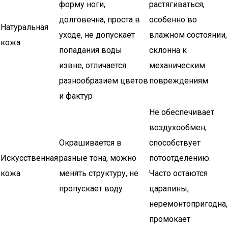
форму ноги,
растягиваться,
долговечна, проста в
особенно во
Натуральная
уходе, не допускает
влажном состоянии,
кожа
попадания воды
склонна к
извне, отличается
механическим
разнообразием цветов
повреждениям
и фактур
Не обеспечивает
воздухообмен,
Окрашивается в
способствует
Искусственная
разные тона, можно
потоотделению.
кожа
менять структуру, не
Часто остаются
пропускает воду
царапины,
неремонтопригодна,
промокает