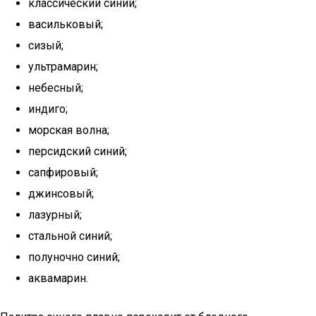
классический синий;
васильковый;
сизый;
ультрамарин;
небесный;
индиго;
морская волна;
персидский синий;
сапфировый;
джинсовый;
лазурный;
стальной синий;
полуночно синий;
аквамарин.