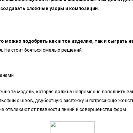
 создавать сложные узоры и композиции.
го можно подобрать как в тон изделию, так и сыграть н
л. Не стоит бояться смелых решений.
манами
енно та модель, которая должна непременно пополнить ва
рельефных швов, двубортную застежку и потрясающе женс
е отвлекают от плавности линий и совершенства форм.