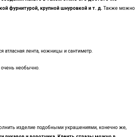
ой фурнитурой, крупной шнуровкой и т. д.
Также можно
я атласная лента, ножницы и сантиметр.
и очень необычно.
олнить изделие подобными украшениями, конечно же,
и рукавов и воротника. Клеить стразы можно в