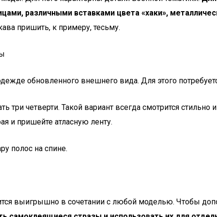
цами, различными вставками цвета «хаки», металлическ
ава пришить, к примеру, тесьму.
ты
одежде обновленного внешнего вида. Для этого потребуетс
ть три четверти. Такой вариант всегда смотрится стильно 
рая и пришейте атласную ленту.
ру полос на спине.
ится выигрышно в сочетании с любой моделью. Чтобы доп
ь самоклеящиеся стразы и использовать их для отделк