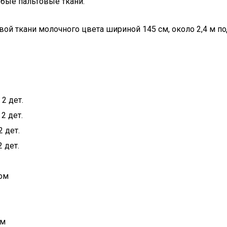
юбые пальтовые ткани.
овой ткани молочного цвета шириной 145 см, около 2,4 м п
2 дет.
2 дет.
 дет.
 дет.
бом
ом