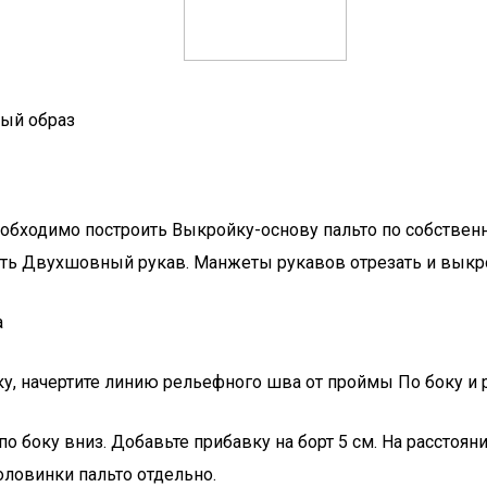
ный образ
еобходимо построить Выкройку-основу пальто по собствен
ить Двухшовный рукав. Манжеты рукавов отрезать и выкр
а
у, начертите линию рельефного шва от проймы По боку и 
о боку вниз. Добавьте прибавку на борт 5 см. На расстоян
оловинки пальто отдельно.