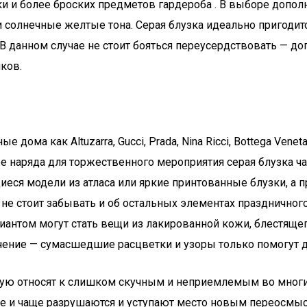
ки и более броских предметов гардероба . В выборе допол
 солнечные желтые тона. Серая блузка идеально пригодится
В данном случае не стоит бояться переусердствовать — д
ков.
е дома как Altuzarra, Gucci, Prada, Nina Ricci, Bottega Ven
наряда для торжественного мероприятия серая блузка чаще
еся модели из атласа или яркие принтованные блузки, а 
 не стоит забывать и об остальных элементах праздничног
иантом могут стать вещи из лакированной кожи, блестящ
ичение — сумасшедшие расцветки и узоры только помогут д
тую относят к слишком скучным и неприемлемым во многих
чаще и чаще разрушаются и уступают место новым переосм