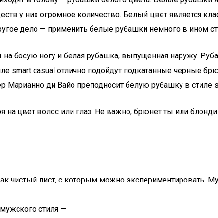
еств у них огромное количество. Белый цвет является кла
ругое дело — применить белые рубашки немного в ином ст
ры на босую ногу и белая рубашка, выпущенная наружу. Ру
тиле smart casual отлично подойдут подкатанные черные б
ер Марианно ди Вайо преподносит белую рубашку в стиле sm
 на цвет волос или глаз. Не важно, брюнет ты или блонди
 как чистый лист, с которым можно экспериментировать. М
 мужского стиля —