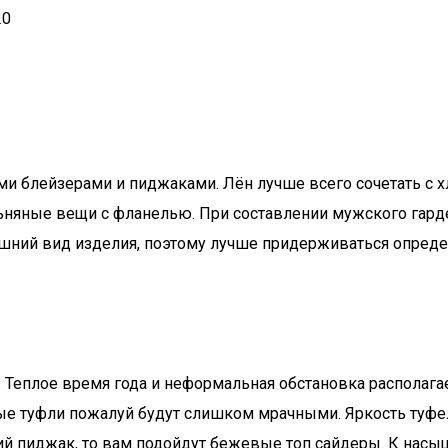
20
блейзерами и пиджаками. Лён лучше всего сочетать с хло
льняные вещи с фланелью. При составлении мужского гард
нешний вид изделия, поэтому лучше придерживаться опре
еплое время года и неформальная обстановка располагает.
ые туфли пожалуй будут слишком мрачными. Яркость туфел
ний пиджак, то вам подойдут бежевые топ сайдеры. К нас