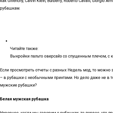
как Givenchy, Calvin Klein, Burberry, Roberto Cavalli, Gior
рубашкам.
Читайте также:
Выкройки пальто оверсайз со спущенным плечом, с 
Если просмотреть отчеты с разных Недель мод, то можно
– в рубашки с необычными принтами. Но дело даже не в том
мужские рубашки?
Белая мужская рубашка
Наверное, когда мы говорим о рубашках, то первое, что 