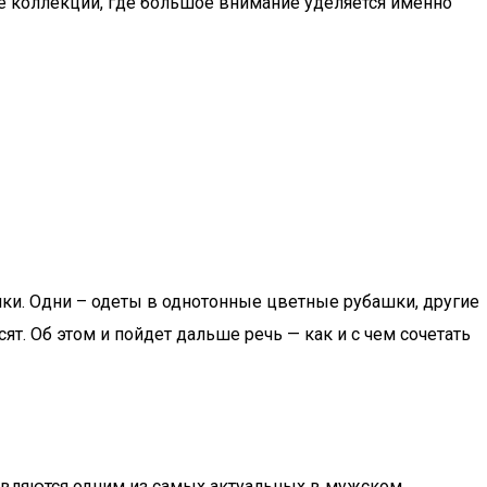
мужские коллекции, где большое внимание уделяется именно
шки. Одни – одеты в однотонные цветные рубашки, другие
ят. Об этом и пойдет дальше речь — как и с чем сочетать
и являются одним из самых актуальных в мужском