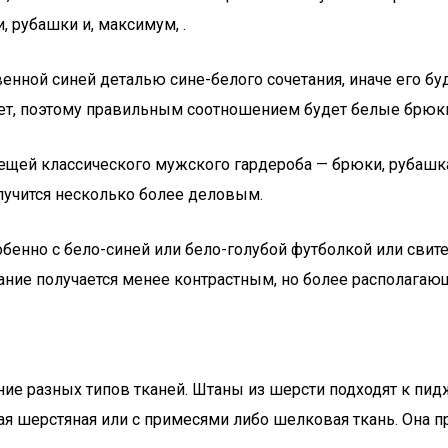
 рубашки и, максимум, .
енной синей деталью сине-белого сочетания, иначе его бу
ет, поэтому правильным соотношением будет белые брюки 
вещей классического мужского гардероба — брюки, рубашка
лучится несколько более деловым.
бенно с бело-синей или бело-голубой футболкой или свит
етание получается менее контрастным, но более располагаю
ние разных типов тканей. Штаны из шерсти подходят к пи
тая шерстяная или с примесями либо шелковая ткань. Она 