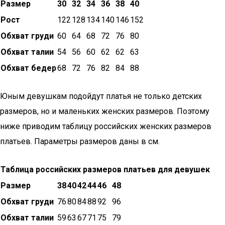
Размер
30
32
34
36
38
40
Рост
122
128
134
140
146
152
Обхват груди
60
64
68
72
76
80
Обхват талии
54
56
60
62
62
63
Обхват бедер
68
72
76
82
84
88
Юным девушкам подойдут платья не только детских
размеров, но и маленьких женских размеров. Поэтому
ниже приводим таблицу российских женских размеров
платьев. Параметры размеров даны в см.
Таблица российских размеров платьев для девушек
Размер
38
40
42
44
46
48
Обхват груди
76
80
84
88
92
96
Обхват талии
59
63
67
71
75
79