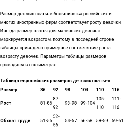
Размер детских платьев большинства российских и
многих иностранных фирм соответствует росту девочки.
Иногда размер платья для маленьких девочек
маркируется возрастом, поэтому в последней строке
таблицы приведено примерное соответствие роста
возрасту девочек. Параметры таблицы размеров
приводятся в сантиметрах.
Таблица европейских размеров детских платьев
Размер
86
92
98
104
110
116
87-
105-
111-
Рост
81-86
93-98
99-104
92
110
116
52-
Обхват груди
51-55
54-57
56-58
58-59
59-61
56