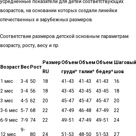
усреднённые показатели для детей соответствующих
возрастов, на основании которых создали линейки
отечественных и зарубежных размеров.
Соответствие размеров детской основным параметрам:
возрасту, росту, весу и пр.
Размер
Объем
Объем
Объем
Шаговы
Возраст
Вес
Рост
RU
груди*
талии*
бедер*
шов
1 мес
3-4
50
18
41-43
41-43
41-43
16
2 мес
3-4
56
18
43-45
43-45
43-45
18
3 мес
4-5
62
20
45-47
45-47
45-47
20
3-6 мес
5-7
68
22
47-49
46-48
47-49
22
6-9 мес
7-9
74
22
49-51
47-49
49-51
24
9-
12 мес
80
24
51-53
48-50
51-53
27