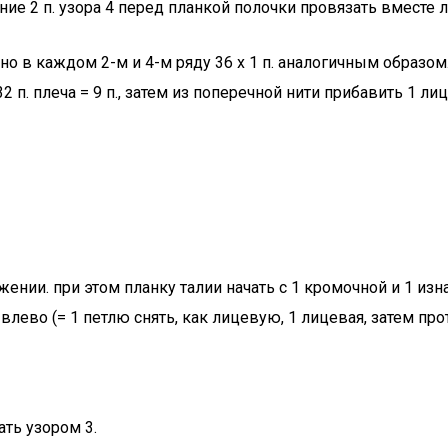
дние 2 п. узора 4 перед планкой полочки провязать вместе 
менно в каждом 2-м и 4-м ряду 36 х 1 п. аналогичным обра
) 32 п. плеча = 9 п., затем из поперечной нити прибавить 
жении. при этом планку талии начать с 1 кромочной и 1 из
влево (= 1 петлю снять, как лицевую, 1 лицевая, затем про
ать узором 3.