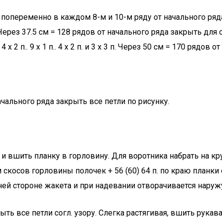
попеременно в каждом 8-м и 10-м ряду от начального ряда 
. Через 37.5 см = 128 рядов от начального ряда закрыть для 
 3 п.) 4 х 2 п.. 9 х 1 п.. 4 х 2 п. и 3 х 3 п. Через 50 см = 170 р
начального ряда закрыть все петли по рисунку.
 вшить планку в горловину. Для воротника набрать на к
17 см скосов горловины полочек + 56 (60) 64 п. по краю пла
ней стороне жакета и при надевании отворачивается наруж
рыть все петли согл. узору. Слегка растягивая, вшить рук