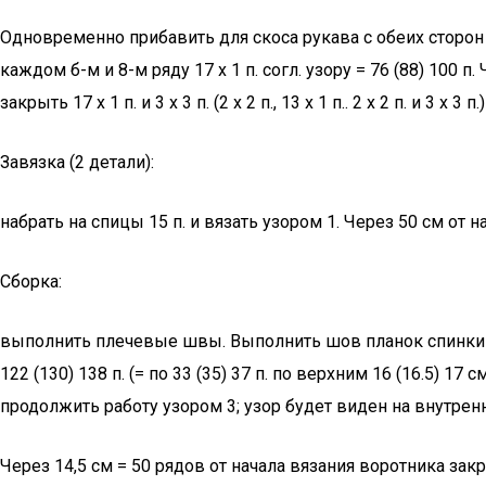
Одновременно прибавить для скоса рукава с обеих сторон 
каждом б-м и 8-м ряду 17 х 1 п. согл. узору = 76 (88) 100 п
закрыть 17 х 1 п. и 3 х 3 п. (2 х 2 п., 13 х 1 п.. 2 х 2 п. и 3 х
Завязка (2 детали):
набрать на спицы 15 п. и вязать узором 1. Через 50 см от 
Сборка:
выполнить плечевые швы. Выполнить шов планок спинки и
122 (130) 138 п. (= по 33 (35) 37 п. по верхним 16 (16.5) 
продолжить работу узором 3; узор будет виден на внутрен
Через 14,5 см = 50 рядов от начала вязания воротника зак