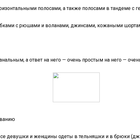
изонтальными полосами, а также полосами в тандеме с ге
ками с рюшами и воланами, джинсами, кожаными шортами
нальным, а ответ на него — очень простым на него — очен
иванию
то все девушки и женщины одеты в тельняшки и в брюки (джи