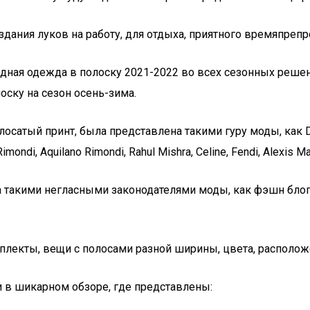
дания луков на работу, для отдыха, приятного времяпреп
дная одежда в полоску 2021-2022 во всех сезонных реше
оску на сезон осень-зима.
атый принт, была представлена такими гуру моды, как Dolce
 Rimondi, Aquilano Rimondi, Rahul Mishra, Celine, Fendi, Alexis M
а такими негласными законодателями моды, как фэшн бло
лекты, вещи с полосами разной ширины, цвета, располож
и в шикарном обзоре, где представлены: