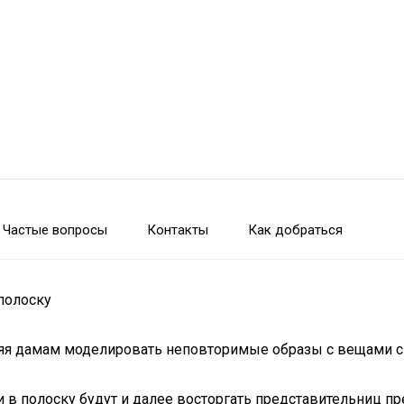
Частые вопросы
Контакты
Как добраться
полоску
оляя дамам моделировать неповторимые образы с вещами с
и в полоску будут и далее восторгать представительниц пр