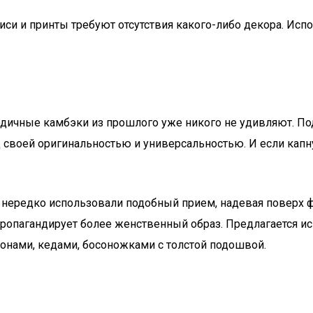
иси и принты требуют отсутствия какого-либо декора. Ис
иодичные камбэки из прошлого уже никого не удивляют. П
своей оригинальностью и универсальностью. И если капнут
 нередко использовали подобный прием, надевая поверх ф
пропагандирует более женственный образ. Предлагается ис
понами, кедами, босоножками с толстой подошвой.