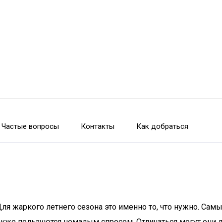
Частые вопросы
Контакты
Как добраться
Для жаркого летнего сезона это именно то, что нужно. С
кже пользуются немалым спросом. Отличаться могут они 