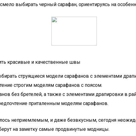
мело выбирать черный сарафан, ориентируясь на особенно
ить красивые и качественные швы
ирать струящиеся модели сарафанов с элементами драп
тение строгим моделям сарафанов с поясом.
ов без бретелей, а также с элементами драпировки в рай
редпочтение приталенным моделям сарафанов.
азалось неприемлемым, и даже безвкусным, сегодня неожид
 берут на заметку самые продвинутые модницы.