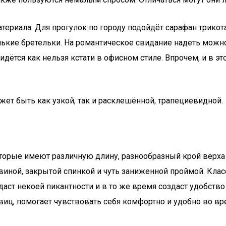
атериала. Для прогулок по городу подойдёт сарафан трико
енькие бретельки. На романтическое свидание надеть мож
дётся как нельзя кстати в офисном стиле. Впрочем, и в э
ет быть как узкой, так и расклешённой, трапециевидной.
орые имеют различную длину, разнообразный крой верха и
иной, закрытой спинкой и чуть заниженной проймой. Клас
аст некоей пикантности и в то же время создаст удобств
виц, помогает чувствовать себя комфортно и удобно во вр