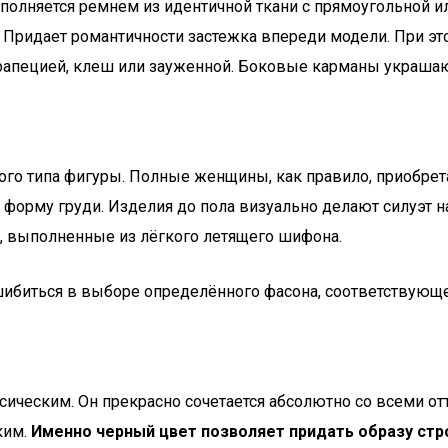
дополняется ремнем из идентичной ткани с прямоугольной 
Придает романтичности застежка впереди модели. При это
рапецией, клеш или зауженной. Боковые карманы украшают
го типа фигуры. Полные женщины, как правило, приобрет
 форму груди. Изделия до пола визуально делают силуэт 
 выполненные из лёгкого летящего шифона.
ибиться в выборе определённого фасона, соответствующ
ссическим. Он прекрасно сочетается абсолютно со всеми от
ким.
Именно черный цвет позволяет придать образу стро