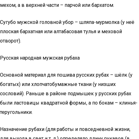
мехом, а в верхней части – парчой или бархатом.
Сугубо мужской головной убор – шляпа-мурмолка (у неё
плоская бархатная или алтабасовая тулья и меховой
отворот).
Русская народная мужская рубаха
Основной материал для пошива русских рубах – шёлк (у
богатых) или хлопчатобумажные ткани (у низших
сословий). Раньше в районе подмышек у русских рубах
были ластовицы квадратной формы, а по бокам – клинья-
теругольники.
Назначение рубахи (для работы и повседневной жизни,
для выхода в свет и т. д.) определяло длину рукавов (в