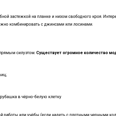
ной застежкой на планке и низом свободного кроя. Интер
 можно комбинировать с джинсами или лосинами.
 прямым силуэтом.
Существует огромное количество мод
виц;
ой работы или учёбы (если надеть с плотными черными ко