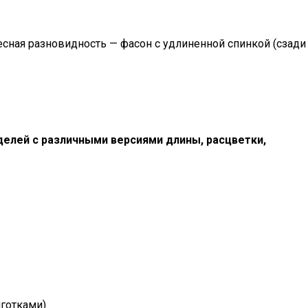
есная разновидность — фасон с удлиненной спинкой (сзади
елей с различными версиями длины, расцветки,
лготками)