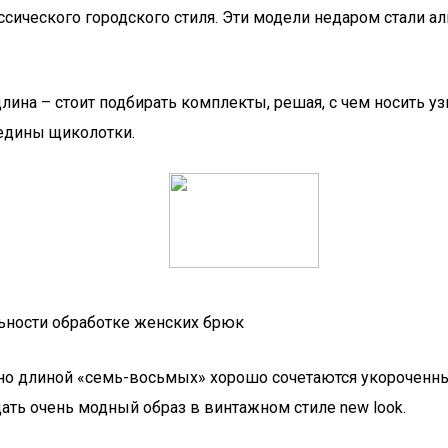
ссического городского стиля. Эти модели недаром стали а
лина – стоит подбирать комплекты, решая, с чем носить у
редины щиколотки.
ьности обработке женских брюк
о длиной «семь-восьмых» хорошо сочетаются укороченные
ть очень модный образ в винтажном стиле new look.