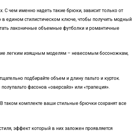
. С чем именно надеть такие брюки, зависит только от
го в едином стилистическом ключе, чтобы получить модный
етать лаконичные объемные футболки и романтичные
тение легким изящным моделям – невесомым босоножкам,
щательно подбирайте объем и длину пальто и курток.
 полупальто фасонов «оверсайз» или «трапеция».
 В таком комплекте ваши стильные брючки сохранят все
 стиля, эффект который в них заложен проявляется