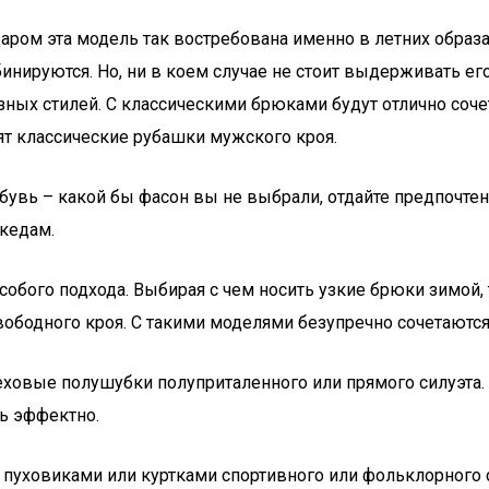
аром эта модель так востребована именно в летних образах
бинируются. Но, ни в коем случае не стоит выдерживать е
ных стилей. С классическими брюками будут отлично соч
ят классические рубашки мужского кроя.
обувь – какой бы фасон вы не выбрали, отдайте предпоч
кедам.
бого подхода. Выбирая с чем носить узкие брюки зимой, т
ободного кроя. С такими моделями безупречно сочетаются
еховые полушубки полуприталенного или прямого силуэта.
ь эффектно.
 с пуховиками или куртками спортивного или фольклорного