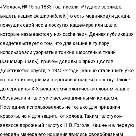
«Молва», № 15 за 1833 год, писали: «Чудное зрелище,
видеть наших фашионаблей (то есть модников) и данди,
прячущих свой нос в лоскутах кашемира или шали,
которые называются у них cache nez». Данная публикация
свидетельствует о том, что для кашне в ту пору
использовали узорчатые тонкие шерстяные ткани
(кашемир, шаль), причём довольно ярких цветов.
Десятилетие спустя, в 1840-е годы, кашне стали шить уже
из ставших модными шерстяных тканей в клетку. Также
до середины XIX века терминологически словом кашне
обозначали и галстук с весьма длинными концами.
Последние использовались не только для придания
красоты, но и для защиты от холода. Таким галстуком
являлся дорожный галстук Н. В. Гоголя. Кашне и в первую
очередь манера его ношения явились своеобразным