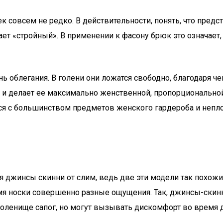
к совсем не редко. В действительности, понять, что предс
чает «стройный». В применении к фасону брюк это означае
облегания. В голени они ложатся свободно, благодаря че
ы и делает ее максимально женственной, пропорционально
я с большинством предметов женского гардероба и неплох
джинсы скинни от слим, ведь две эти модели так похожи с
я носки совершенно разные ощущения. Так, джинсы-скин
 голенище сапог, но могут вызывать дискомфорт во время