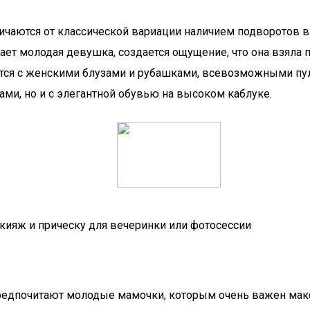
аются от классической вариации наличием подворотов в 
вает молодая девушка, создается ощущение, что она взял
ся с женскими блузами и рубашками, всевозможными пул
ми, но и с элегантной обувью на высоком каблуке.
акияж и прическу для вечеринки или фотосессии
редпочитают молодые мамочки, которым очень важен ма