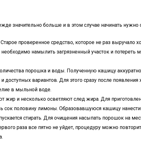
жде значительно больше и в этом случае начинать нужно
Старое проверенное средство, которое не раз выручало хо
я необходимо намылить загрязненный участок и потереть 
оличества порошка и воды. Полученную кашицу аккуратно в
 и доступных вариантов. Для этого сразу после появлени
делие в мыльной воде.
ют жир и несколько осветляют след жира. Для приготовле
 сок половину лимоны. Образовавшуюся кашицу нанести на
пускается стирать. Для очищения насыпать порошок на мес
ервого раза все пятно не уйдет, процедуру можно повторит
а.