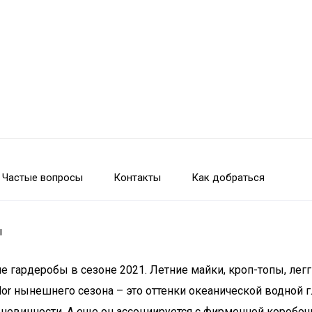
Частые вопросы
Контакты
Как добраться
ы
 гардеробы в сезоне 2021. Летние майки, кроп-топы, легг
olor нынешнего сезона – это оттенки океанической водной 
евинности. А еще он ассоциируется с фирменной коробочк