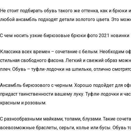
Не стоит подбирать обувь такого же оттенка, как и брюки 
любой ансамбль подходят детали золотого цвета. Это може
C чем носить узкие бирюзовые брюки фото 2021 новинки
Классика всех времен – сочетание с белым. Необходим оф
стильная свободного фасона. Легкий и свежий образ можно
плеч. Обувь – туфли-лодочки на шпильке, отлично смотрят
Ансамбль бирюзового с черным. Хорошо подойдет для офи
придаст таинственности вашему луку. Туфли-лодочки и ча
красным и розовым.
С разнообразными майками, топами, блузами. Такие соче
всевозможные браслеты, серьги, колье или бусы. Обувь т