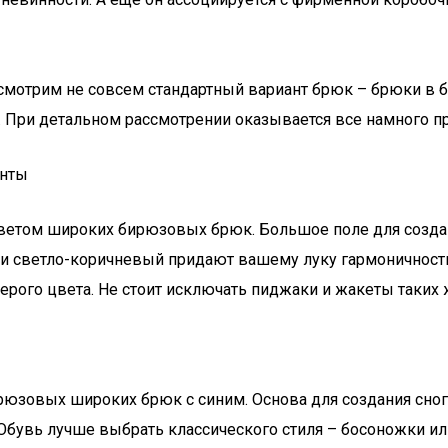
мотрим не совсем стандартный вариант брюк – брюки в би
. При детальном рассмотрении оказывается все намного п
анты
ветом широких бирюзовых брюк. Большое поле для создан
и светло-коричневый придают вашему луку гармоничность 
рого цвета. Не стоит исключать пиджаки и жакеты таких ж
рюзовых широких брюк с синим. Основа для создания сног
 Обувь лучше выбрать классического стиля – босоножки ил