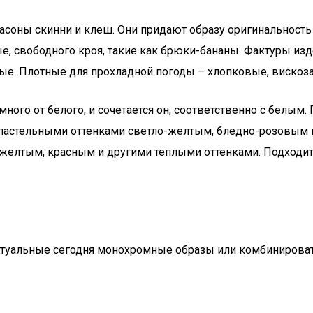
асоны скинни и клеш. Они придают образу оригинальность
 свободного кроя, такие как брюки-бананы. Фактуры издел
ые. Плотные для прохладной погоды – хлопковые, вискоза,
ого от белого, и сочетается он, соответственно с белым.
 пастельными оттенками светло-желтым, бледно-розовым
с желтым, красным и другими теплыми оттенками. Подходи
ктуальные сегодня монохромные образы или комбинирова