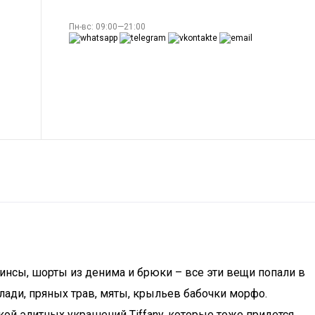
Пн-вс: 09:00—21:00
инсы, шорты из денима и брюки – все эти вещи попали в
глади, пряных трав, мяты, крыльев бабочки морфо.
ой элитных украшений Tiffany, которые тоже придется