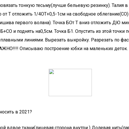
повязать тонкую тесьму(лучше бельевую резинку). Талия в 
от Т отложить 1/4ОТ+0,5-1см на свободное облегание(СО) и
ишива первого волана). Точка БОт Т вниз отложить ДЮ ми
СО и поднять на0,5см. Точка Б1. Опустить из этой точки п
ки плавными линиями. Вырезать выкройку. Разрезать по ф
.ВАЖНО!!!! Описываю построение юбки на маленьких деток
носить в 2021?
й вдвое ткани(лицевая сторона внутри ) Долевая нить(пар