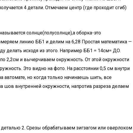
олучается 4 детали. Отмечаем центр (где проходит сгиб)
 называется солнце(полусолнце),а оборка-это
измеряем линию ББ1 и делим на 6,28 Простая математика —
уду делать исходя из этого. Например ББ1 = 14см= ДО.
по 2,2см и вычерчиваем окружность. От этой окружности
жность. Это видно на фото. На расстоянии 0,5 см внутри
а автомате, но когда только начинаешь шить, все
 на шов внутренней окружности, напротив разреза делаем
 деталью 2. Срезы обрабатываем зигзагом или оверлоком