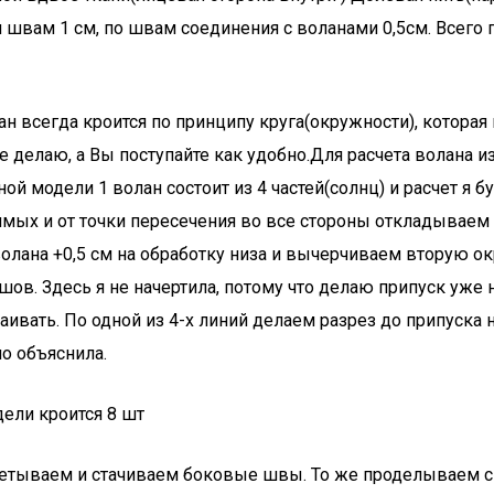
м швам 1 см, по швам соединения с воланами 0,5см. Всего п
лан всегда кроится по принципу круга(окружности), которая
е делаю, а Вы поступайте как удобно.Для расчета волана 
ой модели 1 волан состоит из 4 частей(солнц) и расчет я б
ямых и от точки пересечения во все стороны откладываем 
ана +0,5 см на обработку низа и вычерчиваем вторую окру
ов. Здесь я не начертила, потому что делаю припуск уже н
аивать. По одной из 4-х линий делаем разрез до припуска
о объяснила.
ели кроится 8 шт
етываем и стачиваем боковые швы. То же проделываем с