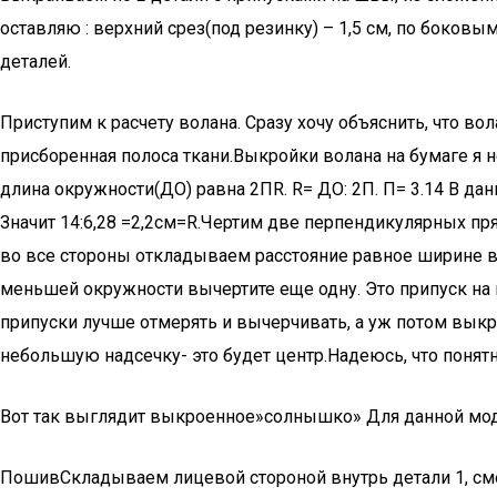
оставляю : верхний срез(под резинку) – 1,5 см, по боковы
деталей.
Приступим к расчету волана. Сразу хочу объяснить, что во
присборенная полоса ткани.Выкройки волана на бумаге я н
длина окружности(ДО) равна 2ПR. R= ДО: 2П. П= 3.14 В данн
Значит 14:6,28 =2,2см=R.Чертим две перпендикулярных пр
во все стороны откладываем расстояние равное ширине вол
меньшей окружности вычертите еще одну. Это припуск на ш
припуски лучше отмерять и вычерчивать, а уж потом выкр
небольшую надсечку- это будет центр.Надеюсь, что понятн
Вот так выглядит выкроенное»солнышко» Для данной мод
ПошивСкладываем лицевой стороной внутрь детали 1, см