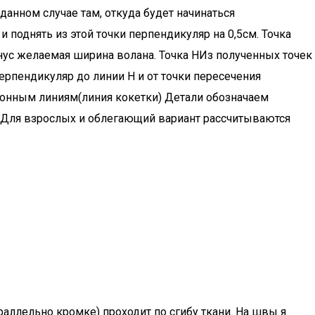
данном случае там, откуда будет начинаться
 поднять из этой точки перпендикуляр на 0,5см. Точка
нус желаемая ширина волана. Точка НИз полученных точек
ерпендикуляр до линии Н и от точки пересечения
асонным линиям(линия кокетки) Детали обозначаем
. Для взрослых и облегающий вариант рассчитываются
аллельно кромке) проходит по сгибу ткани. На швы я