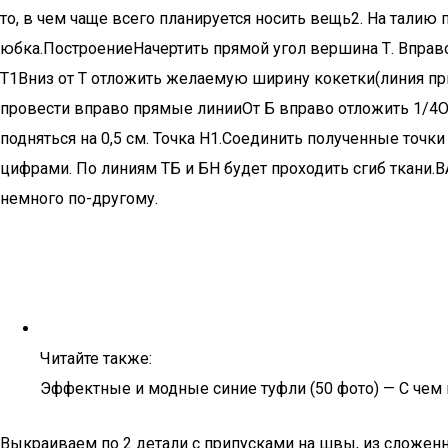
то, в чем чаще всего планируется носить вещь2. На талию 
юбка.ПостроениеНачертить прямой угол вершина Т. Вправо 
Т1Вниз от Т отложить желаемую ширину кокетки(линия пр
провести вправо прямые линииОт Б вправо отложить 1/4ОБ+
подняться на 0,5 см. Точка Н1.Соединить полученные точ
цифрами. По линиям ТБ и БН будет проходить сгиб ткани
немного по-другому.
Читайте также:
Эффектные и модные синие туфли (50 фото) — С чем 
Выкраиваем по 2 детали с припусками на швы, из сложенно