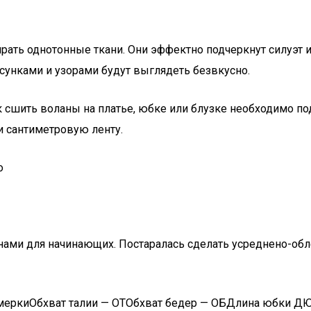
ать однотонные ткани. Они эффектно подчеркнут силуэт 
исунками и узорами будут выглядеть безвкусно.
к сшить воланы на платье, юбке или блузке необходимо по
и сантиметровую ленту.
о
ами для начинающих. Постаралась сделать усреднено-обле
меркиОбхват талии — ОТОбхват бедер — ОБДлина юбки ДЮД