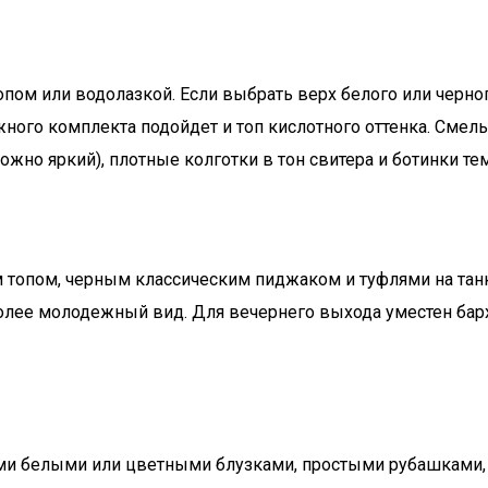
ом или водолазкой. Если выбрать верх белого или черного
яжного комплекта подойдет и топ кислотного оттенка. Сме
ожно яркий), плотные колготки в тон свитера и ботинки те
м топом, черным классическим пиджаком и туфлями на тан
лее молодежный вид. Для вечернего выхода уместен барха
ими белыми или цветными блузками, простыми рубашками,