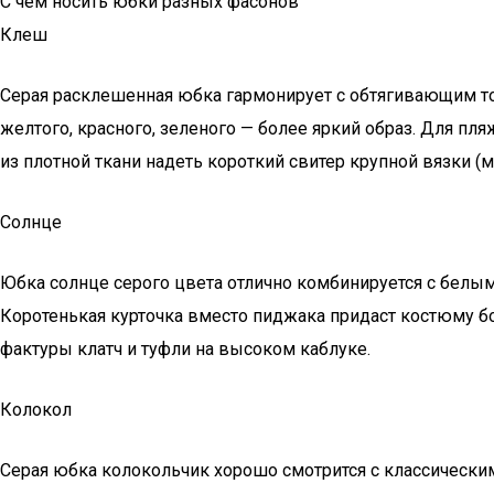
С чем носить юбки разных фасонов
Клеш
Серая расклешенная юбка гармонирует с обтягивающим топ
желтого, красного, зеленого — более яркий образ. Для пл
из плотной ткани надеть короткий свитер крупной вязки (м
Солнце
Юбка солнце серого цвета отлично комбинируется с белы
Коротенькая курточка вместо пиджака придаст костюму бо
фактуры клатч и туфли на высоком каблуке.
Колокол
Серая юбка колокольчик хорошо смотрится с классическ