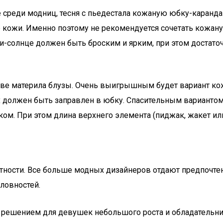
 среди модниц, тесня с пьедестала кожаную юбку-каранд
е кожи. Именно поэтому не рекомендуется сочетать кожа
и-солнце должен быть броским и ярким, при этом достато
тве материла блузы. Очень выигрышным будет вариант кож
 должен быть заправлен в юбку. Спасительным вариантом 
м. При этом длина верхнего элемента (пиджак, жакет или 
отности. Все больше модных дизайнеров отдают предпочт
ловностей.
м решением для девушек небольшого роста и обладательн