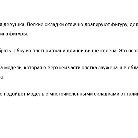
девушка. Легкие складки отлично драпируют фигуру, дела
типа фигуры.
ть юбку из плотной ткани длиной выше колена. Это позво
на модель, которая в верхней части слегка заужена, а в об
а.
подойдет модель с многочисленными складками от талии.