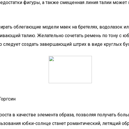
недостатки фигуры, а также смещенная линия талии может
бирать облегающие модели маек на бретелях, водолазок ил
ающий талию. Желательно сочетать ремень по тону с юбко
о следует создать завершающий штрих в виде круглых бус
Торгсин
роста в качестве элемента образа, позволяя получать бо
ользования юбки-солнце станет романтический, летящий об